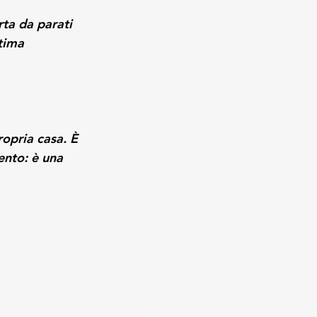
rta da parati 
tima 
ropria casa. È 
ento: è una 