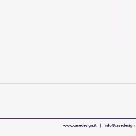
Filtrazione al plasma
PAN
202
www.casedesign.it
|
info@casedesign.