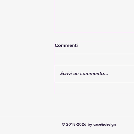
Commenti
Scrivi un commento...
Barazza Fuoriserie: cucine
su misura e completamente
personalizzate
© 2018-2026 by case&design