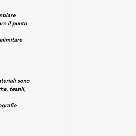
mbiare 
re il punto 
elimitare 
teriali sono 
e, tessili, 
ografie 