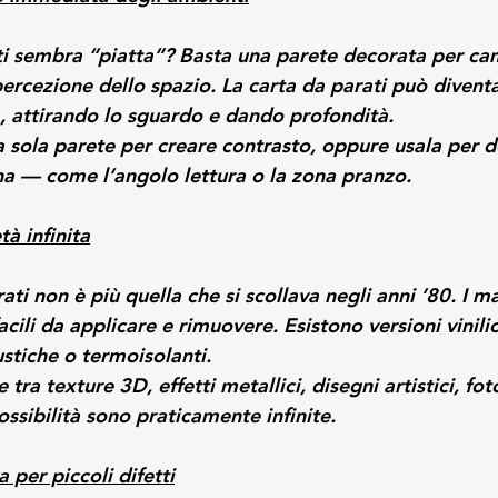
ti sembra “piatta”? Basta una parete decorata per ca
rcezione dello spazio. La carta da parati può diventa
a, attirando lo sguardo e dando profondità.
a sola parete per creare contrasto, oppure usala per d
a — come l’angolo lettura o la zona pranzo.
tà infinita
ati non è più quella che si scollava negli anni ’80. I ma
 facili da applicare e rimuovere. Esistono versioni vinilich
stiche o termoisolanti.
e tra texture 3D, effetti metallici, disegni artistici, fot
sibilità sono praticamente infinite.
 per piccoli difetti