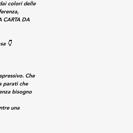
ai colori delle 
ferenza, 
LA CARTA DA 
sa 👇
spressivo. Che 
a parati che 
 senza bisogno 
ntre una 