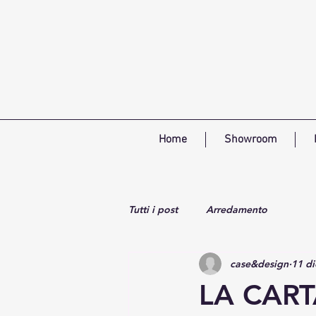
Home
Showroom
Tutti i post
Arredamento
case&design
11 di
LA CART